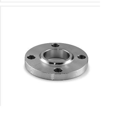
带径平焊法兰